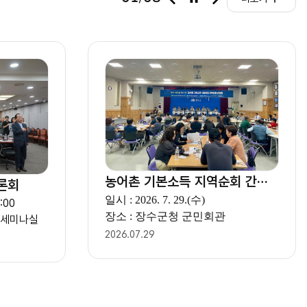
전
지
음
슬
슬
라
라
이
이
드
드
농어촌 기본소득 지역순회 간담회(전북 장수)
론회
일시 : 2026. 7. 29.(수)
:00
장소 : 장수군청 군민회관
1 세미나실
2026.07.29
상세보기