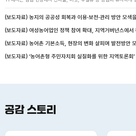
생산’이 확대되었음에도, 관련 법·제도가 과거의 조림·육림·벌채 및 
개선할 필요가 있음을 공유하고, 이에 따라 세제 감면과 직불제 지
새글
(보도자료) 농지의 공공성 회복과 이용·보전·관리 방안 모색을 위한 국회 연속 토
제도 개선 방향을 중심으로 논의를 이어갈 예정이다. 이날 회의에서는 구자춘 TF 단장(한국농촌경제연구원 연구위원)
의 발표를 바탕으로 세제 및 직불제 분야의 구조적 문제점과 구체적인 개선 방향
새글
(보도자료) 여성농어업인 정책 참여 확대, 지역거버넌스에서
임산물재배업이 농업과 생산활동은 유사하지만 산지의 형상과 산림기
(보도자료) 농어촌 기본소득, 현장의 변화 살피며 발전방안 
생산활동으로 보아야 한다는 데 공감하였다. 이에 대한 개선 방안
정의 재검토, 산지 구분의 세분화를 통한 산지 내 농·임업 활동의 유연성 확
(보도자료) ‘농어촌형 주민자치회 실질화를 위한 지역토론회’
“임업인은 국토의 63%에 달하는 산림을 가꾸며 공익적 가치를 창
받고 있다”면서 “이번 TF를 통해 실제 땀 흘려 임산물을 생산하는
마련하겠다”고 밝혔다. 농특위는 앞으로 TF 회의를 수시로 개최하여 세부 대책을 마련하고, 토론회 등 공론화 과정을
거쳐 관련 안건을 향후 농특위 본회의에 상정·의결한 뒤 정부 관계 
공감 스토리