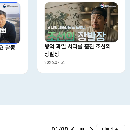
로
그
왕의 과일 서과를 훔친 조선의
요 활동
장발장
2026.07.31
상세보기
이
정
다
01
08
/
더보기