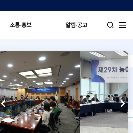
소통·홍보
알림·공고
검
전
색
체
메
뉴
열
기
드
이
라
슬
음
다
이
전
FISHERI
슬
라
이