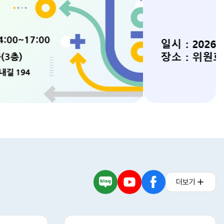
더보기
네
유
페
이
튜
이
버
브
스
블
북