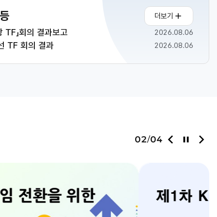
 등
더보기
 TF」회의 결과보고
2026.08.06
 TF 회의 결과
2026.08.06
이
정
다
02
04
/
전
지
음
슬
슬
라
라
이
이
드
드