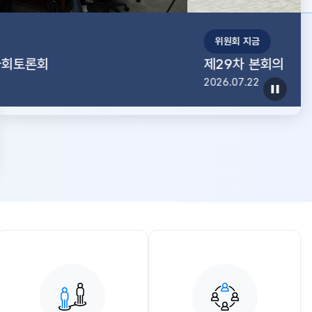
드
위원회 지금
제29차 본회의
2026.07.22
정
지