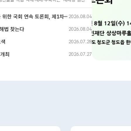
산림 보전 중심으로 설계되어 있어 현실에 맞게
원에서 발생하는 상대적 불이익을 해소하기 위한
론회, 제1차 임대차 제도 개편 방안 논의
2026.08.04
을 논의하였다. 특히, 참석자들은
 해법 찾는다
2026.08.04
능을 유지해야 하는 특성을 지니고 있어 독립된
모색
2026.07.28
으로 표준산업분류체계의 세분화와 법률상 농림업의
보의 필요성이 제기되었다. 김호 위원장은
 개최
2026.07.27
출하고 있음에도 제도적 틀 때문에 불합리한 차별을
 임업인이 체감할 수 있는 실질적 개선안을
부처에 이행을 촉구할 계획이다.