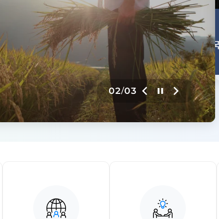
위원회 지금
제1차 농지 제도 국회토론회
2026.08.03
이
정
다
02
03
/
전
지
음
슬
슬
라
라
이
이
드
드