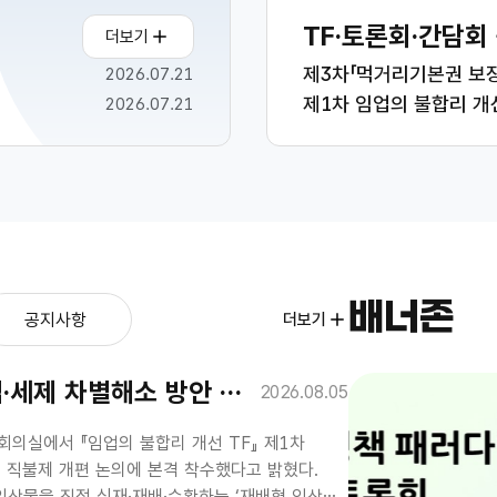
TF·토론회·간담회
더보기
제3차「먹거리기본권 보장
2026.07.21
제1차 임업의 불합리 개선
2026.07.21
배너존
공지사항
더보기
차별해소 방안 들여다 본다
2026.08.05
회의실에서 『임업의 불합리 개선 TF』 제1차
및 직불제 개편 논의에 본격 착수했다고 밝혔다.
임산물을 직접 식재·재배·수확하는 ‘재배형 임산물