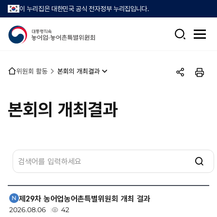
이 누리집은 대한민국 공식 전자정부 누리집입니다.
검
전
색
체
메
뉴
홈
위원회 활동
본회의 개최결과
열
공
인
으
기
유
쇄
로
하
본회의 개최결과
기
위
원
회
활
위
제29차 농어업농어촌특별위원회 개최 결과
동
원
새
2026.08.06
42
>