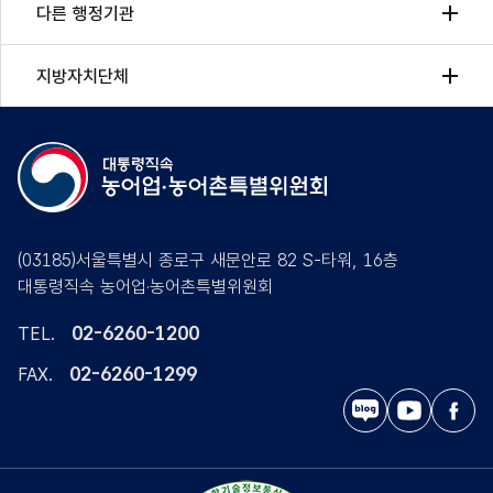
다른 행정기관
지방자치단체
(03185)서울특별시 종로구 새문안로 82 S-타워, 16층
대통령직속 농어업·농어촌특별위원회
02-6260-1200
TEL.
02-6260-1299
FAX.
블
유
페
로
튜
이
그
브
스
북