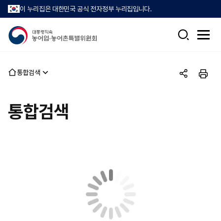
이 누리집은 대한민국 공식 전자정부 누리집입니다.
검
전
색
체
메
뉴
홈
통합검색
열
공
인
으
기
유
쇄
로
하
통합검색
기